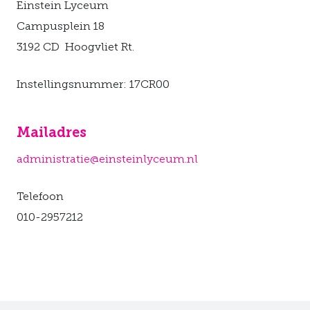
Einstein Lyceum
Campusplein 18
3192 CD Hoogvliet Rt.
Instellingsnummer: 17CR00
Mailadres
administratie@einsteinlyceum.nl
OP DEZE PAGINA
Telefoon
De Einsteinapp
010-2957212
Postadres
Mailadres