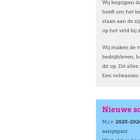
Wij begrijpen 
heeft om het be
staan aan de zi
op het veld bij 
Wij maken de v
bedrijfsleven, 
dit op. Dit all
Een volwassen b
Nieuwe s
M.i.v.
2025-202
aangepast.