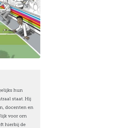
gelijks hun
raal staat. Hij
en, docenten en
lijk voor om
t hierbij de