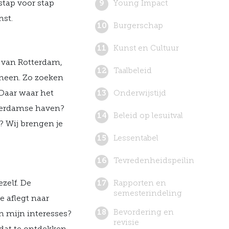
stap voor stap
Young Impact
mst.
Burgerschap
Kunst en Cultuur
k van Rotterdam,
Taalbeleid
 heen. Zo zoeken
 Daar waar het
Onderwijstijd
tterdamse haven?
Beleid op lesuitval
? Wij brengen je
Lessentabel
!
Tevredenheidspeilingen
ezelf. De
Rapporten en
semesterindeling
e aflegt naar
Bevordering en
en mijn interesses?
revisie