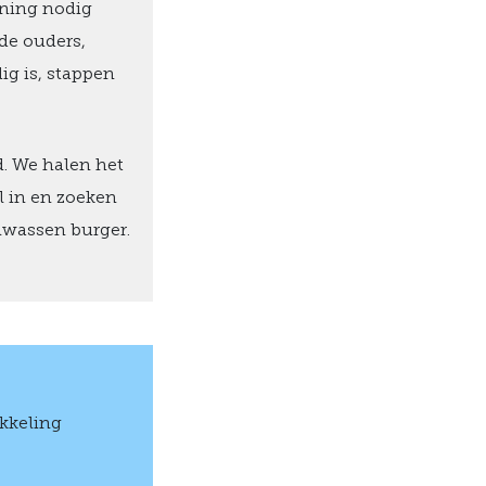
uning nodig
 de ouders,
ig is, stappen
d. We halen het
l in en zoeken
olwassen burger.
kkeling