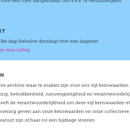
voor een flyer aangemaakt om e.e.a. te verduidelijken.
RT
lke dag (behalve dinsdag) met een dagstart.
je voor uitleg.
EN
ve ambitie waar te maken zijn voor ons vijf kernwaarden 
ing, betrokkenheid, nieuwsgierigheid en verantwoordelij
eeft de verantwoordelijkheid om deze vijf kernwaarden el
itvoering geven aan onze kernwaarden en onze collectieve
anuit zijn of haar rol een bijdrage leveren.