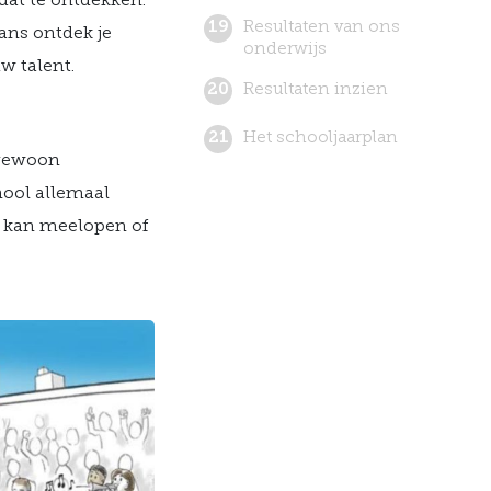
dat te ontdekken.
Resultaten van ons
ans ontdek je
onderwijs
uw talent.
Resultaten inzien
Het schooljaarplan
 gewoon
hool allemaal
e kan meelopen of