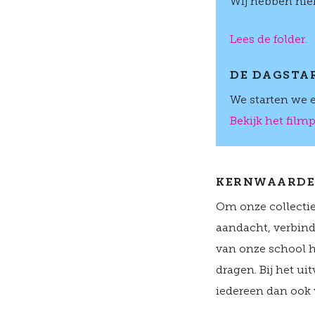
Wij hebben hier
Lees de folder.
DE DAGSTA
We starten we e
Bekijk het filmp
KERNWAARD
Om onze collectie
aandacht, verbind
van onze school h
dragen. Bij het u
iedereen dan ook v