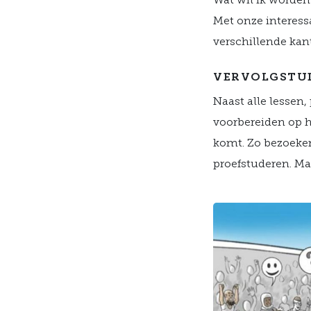
Wat wil ik worden
Met onze interess
verschillende kant
VERVOLGSTU
Naast alle lessen
voorbereiden op h
komt. Zo bezoeken
proefstuderen. Ma