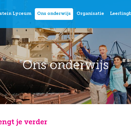
stein Lyceum
Ons onderwijs
Organisatie
Leerling
Ons onderwijs
engt je verder