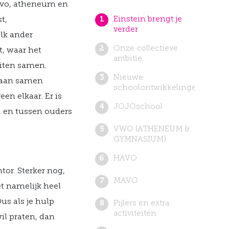
avo, atheneum en
t,
Einstein brengt je
verder
elk ander
Onze collectieve
, waar het
ambitie
eiten samen.
Nieuwe
 gaan samen
schoolontwikkelingen
en elkaar. Er is
JOJOschool
, en tussen ouders
VWO (ATHENEUM &
GYMNASIUM)
HAVO
or. Sterker nog,
MAVO
t namelijk heel
Dus als je hulp
Pijlers en extra
activiteiten
il praten, dan