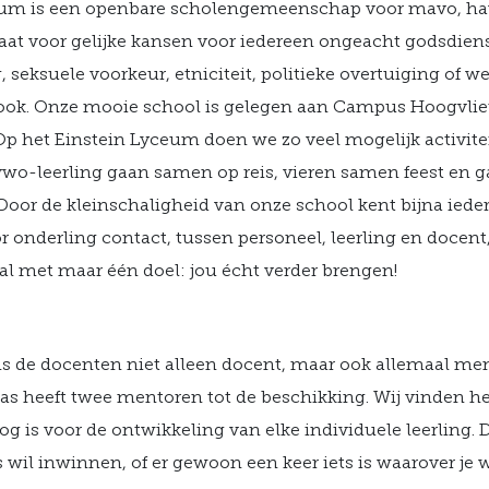
eum is een openbare scholengemeenschap voor mavo, h
t voor gelijke kansen voor iedereen ongeacht godsdiens
 seksuele voorkeur, etniciteit, politieke overtuiging of w
ook. Onze mooie school is gelegen aan Campus Hoogvliet
 Op het Einstein Lyceum doen we zo veel mogelijk activit
vwo-leerling gaan samen op reis, vieren samen feest en
oor de kleinschaligheid van onze school kent bijna iedere
r onderling contact, tussen personeel, leerling en docent
al met maar één doel: jou écht verder brengen!
ns de docenten niet alleen docent, maar ook allemaal ment
s heeft twee mentoren tot de beschikking. Wij vinden he
oog is voor de ontwikkeling van elke individuele leerling. 
 wil inwinnen, of er gewoon een keer iets is waarover je w