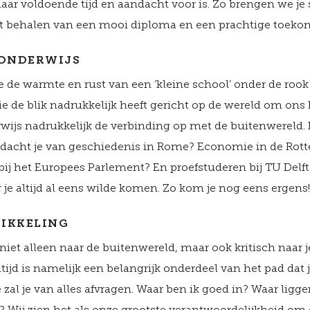
 daar voldoende tijd en aandacht voor is. Zo brengen we je 
et behalen van een mooi diploma en een prachtige toeko
 ONDERWIJS
je de warmte en rust van een ‘kleine school’ onder de roo
ie de blik nadrukkelijk heeft gericht op de wereld om ons
wijs nadrukkelijk de verbinding op met de buitenwereld.
t dacht je van geschiedenis in Rome? Economie in de Ro
bij het Europees Parlement? En proefstuderen bij TU Delft
 je altijd al eens wilde komen. Zo kom je nog eens ergens
IKKELING
e niet alleen naar de buitenwereld, maar ook kritisch naar j
jd is namelijk een belangrijk onderdeel van het pad dat j
zal je van alles afvragen. Waar ben ik goed in? Waar ligg