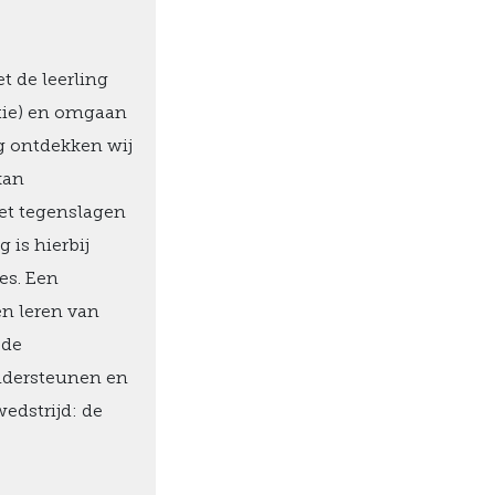
et de leerling
atie) en omgaan
ng ontdekken wij
kan
met tegenslagen
 is hierbij
es. Een
en leren van
 de
ondersteunen en
edstrijd: de